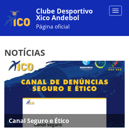
Clube Desportivo
Toggle
Xico Andebol
navigat
Página oficial
NOTÍCIAS
Canal Seguro e Ético