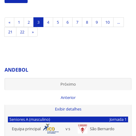
«
1
2
3
4
5
6
7
8
9
10
...
21
22
»
ANDEBOL
Próximo
Anterior
Exibir detalhes
Seniores A (masculino)
Jornada 1
Equipa principal
vs
São Bernardo