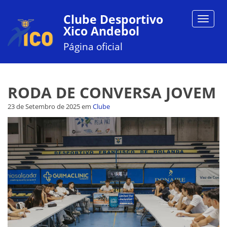
Clube Desportivo
Toggle
Xico Andebol
navigat
Página oficial
RODA DE CONVERSA JOVEM
23 de Setembro de 2025
em
Clube