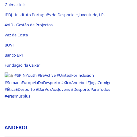
Guimaclinic
IPDJ - Instituto Português do Desporto e Juventude, I.P.
4AID - Gestão de Projectos
Vaz da Costa
BOVI
Banco BPI
Fundação "la Caixa"
#SPINYouth
#BeActive
#UnitedForInclusion
#SemanaEuropeiaDoDesporto
#XicoAndebol
#JogaComigo
#ÉticaEDesporto
#DarVozAosJovens
#DesportoParaTodos
#erasmusplus
ANDEBOL