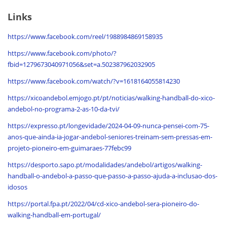
Links
https://www.facebook.com/reel/1988984869158935
https://www.facebook.com/photo/?
fbid=1279673040971056&set=a.502387962032905
https://www.facebook.com/watch/?v=1618164055814230
https://xicoandebol.emjogo.pt/pt/noticias/walking-handball-do-xico-
andebol-no-programa-2-as-10-da-tvi/
https://expresso.pt/longevidade/2024-04-09-nunca-pensei-com-75-
anos-que-ainda-ia-jogar-andebol-seniores-treinam-sem-pressas-em-
projeto-pioneiro-em-guimaraes-77febc99
https://desporto.sapo.pt/modalidades/andebol/artigos/walking-
handball-o-andebol-a-passo-que-passo-a-passo-ajuda-a-inclusao-dos-
idosos
https://portal.fpa.pt/2022/04/cd-xico-andebol-sera-pioneiro-do-
walking-handball-em-portugal/