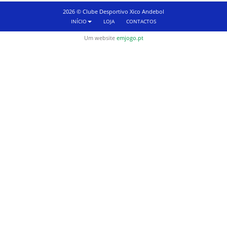
2026 © Clube Desportivo Xico Andebol
INÍCIO
LOJA
CONTACTOS
Um website
emjogo.pt