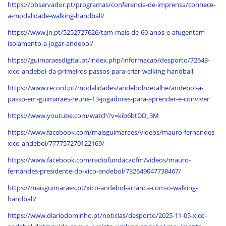
https://observador.pt/programas/conferencia-de-imprensa/conhece-
a-modalidade-walking-handball/
https://www.jn.pt/5252727626/tem-mais-de-60-anos-e-afugentam-
isolamento-a-jogar-andebol/
https://guimaraesdigital.pt/index.php/informacao/desporto/72643-
xico-andebol-da-primeiros-passos-para-criar-walking-handball
https://www.record.pt/modalidades/andebol/detalhe/andebol-a-
passo-em-guimaraes-reune-13-jogadores-para-aprender-e-conviver
https://www.youtube.com/watch?v=kib6btDD_3M
https://www.facebook.com/maisguimaraes/videos/mauro-fernandes-
xico-andebol/777757270122169/
https://www.facebook.com/radiofundacaofm/videos/mauro-
fernandes-presidente-do-xico-andebol/732649047738467/
https://maisguimaraes.pt/xico-andebol-arranca-com-o-walking-
handball/
https://www.diariodominho.pt/noticias/desporto/2025-11-05-xico-