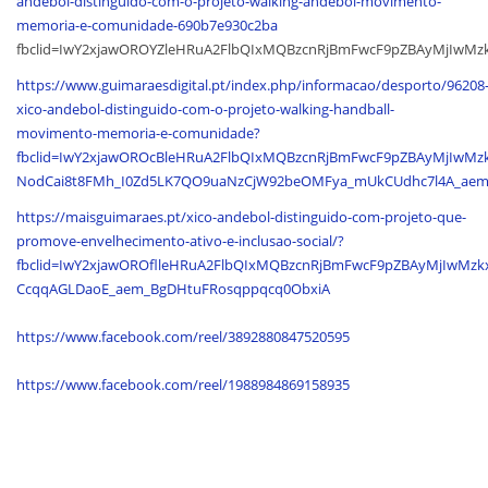
andebol-distinguido-com-o-projeto-walking-andebol-movimento-
memoria-e-comunidade-690b7e930c2ba
fbclid=IwY2xjawOROYZleHRuA2FlbQIxMQBzcnRjBmFwcF9pZBAyMjIwMz
https://www.guimaraesdigital.pt/index.php/informacao/desporto/96208
xico-andebol-distinguido-com-o-projeto-walking-handball-
movimento-memoria-e-comunidade?
fbclid=IwY2xjawOROcBleHRuA2FlbQIxMQBzcnRjBmFwcF9pZBAyMjIwM
NodCai8t8FMh_I0Zd5LK7QO9uaNzCjW92beOMFya_mUkCUdhc7l4A_aem
https://maisguimaraes.pt/xico-andebol-distinguido-com-projeto-que-
promove-envelhecimento-ativo-e-inclusao-social/?
fbclid=IwY2xjawOROflleHRuA2FlbQIxMQBzcnRjBmFwcF9pZBAyMjIwMzk
CcqqAGLDaoE_aem_BgDHtuFRosqppqcq0ObxiA
https://www.facebook.com/reel/3892880847520595
https://www.facebook.com/reel/1988984869158935