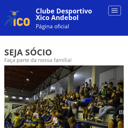
Clube Desportivo
Toggle
Xico Andebol
navigat
Página oficial
SEJA SÓCIO
Faça parte da nossa família!