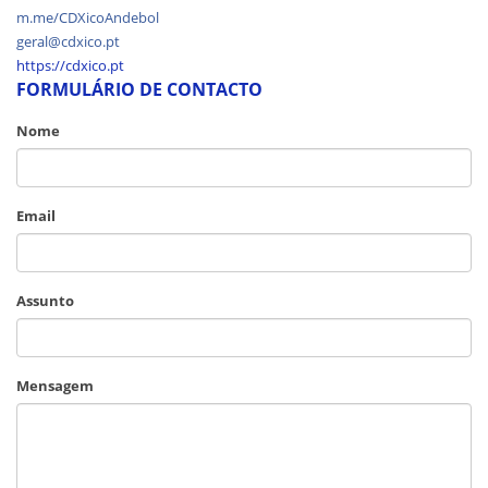
m.me/CDXicoAndebol
geral@cdxico.pt
https://c
dxico.pt
FORMULÁRIO DE CONTACTO
Nome
Email
Assunto
Mensagem