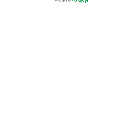
Um website
emjogo.pt