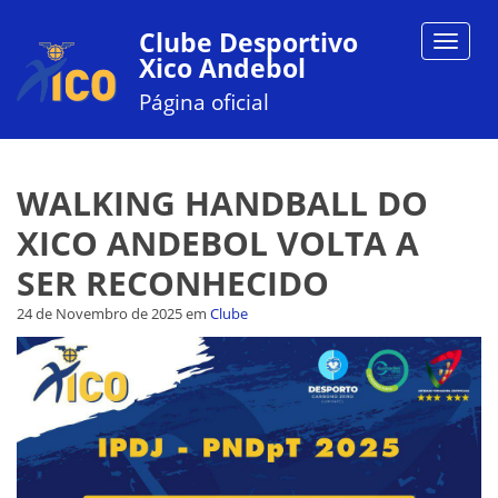
Clube Desportivo
Toggle
Xico Andebol
navigat
Página oficial
WALKING HANDBALL DO
XICO ANDEBOL VOLTA A
SER RECONHECIDO
24 de Novembro de 2025
em
Clube