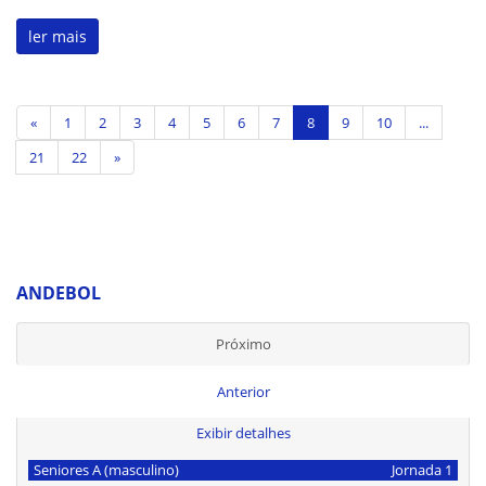
ler mais
«
1
2
3
4
5
6
7
8
9
10
...
21
22
»
ANDEBOL
Próximo
Anterior
Exibir detalhes
Seniores A (masculino)
Jornada 1