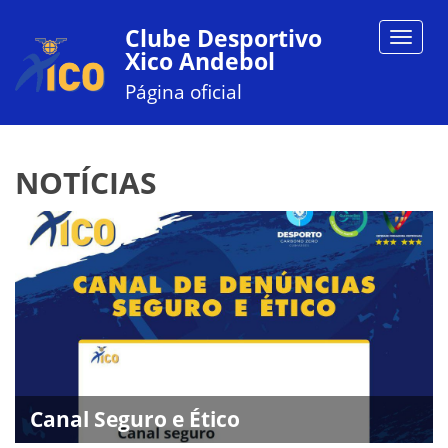
Clube Desportivo
Toggle
Xico Andebol
navigat
Página oficial
NOTÍCIAS
Canal Seguro e Ético