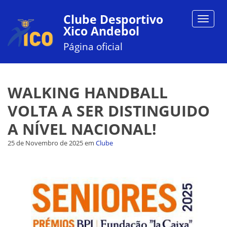
Clube Desportivo
Toggle
Xico Andebol
navigat
Página oficial
WALKING HANDBALL
VOLTA A SER DISTINGUIDO
A NÍVEL NACIONAL!
25 de Novembro de 2025
em
Clube