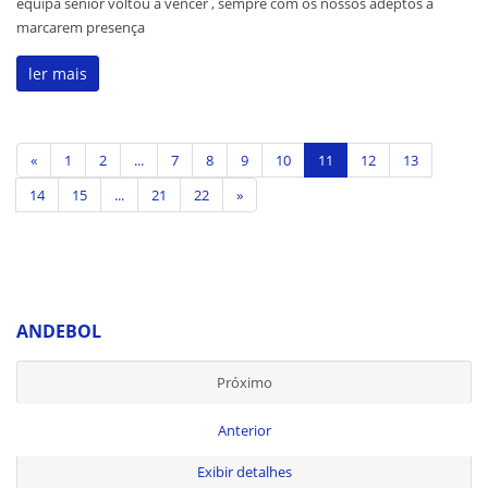
equipa sénior voltou a vencer , sempre com os nossos adeptos a
marcarem presença
ler mais
«
1
2
...
7
8
9
10
11
12
13
14
15
...
21
22
»
ANDEBOL
Próximo
Anterior
Exibir detalhes