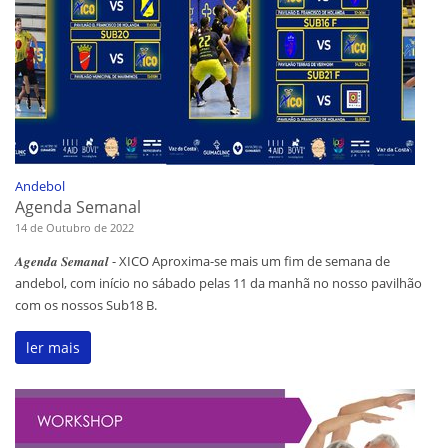
Andebol
Agenda Semanal
14 de Outubro de 2022
𝑨𝒈𝒆𝒏𝒅𝒂 𝑺𝒆𝒎𝒂𝒏𝒂𝒍 - XICO Aproxima-se mais um fim de semana de
andebol, com início no sábado pelas 11 da manhã no nosso pavilhão
com os nossos Sub18 B.
ler mais