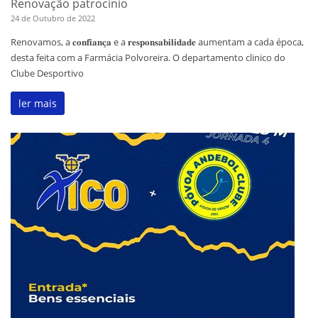
Renovação patrocinio
24 de Outubro de 2022
Renovamos, a 𝐜𝐨𝐧𝐟𝐢𝐚𝐧𝐜̧𝐚 e a 𝐫𝐞𝐬𝐩𝐨𝐧𝐬𝐚𝐛𝐢𝐥𝐢𝐝𝐚𝐝𝐞 aumentam a cada época,
desta feita com a Farmácia Polvoreira. O departamento clinico do
Clube Desportivo
ler mais