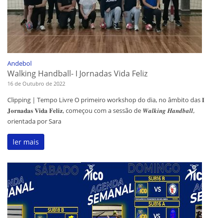
Andebol
Walking Handball- I Jornadas Vida Feliz
16 de Outubro de 2022
Clipping | Tempo Livre O primeiro workshop do dia, no âmbito das 𝐈
𝐉𝐨𝐫𝐧𝐚𝐝𝐚𝐬 𝐕𝐢𝐝𝐚 𝐅𝐞𝐥𝐢𝐳, começou com a sessão de 𝑾𝒂𝒍𝒌𝒊𝒏𝒈 𝑯𝒂𝒏𝒅𝒃𝒂𝒍𝒍,
orientada por Sara
ler mais