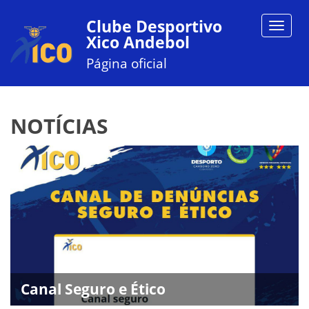
Clube Desportivo
Toggle
Xico Andebol
navigat
Página oficial
NOTÍCIAS
Canal Seguro e Ético