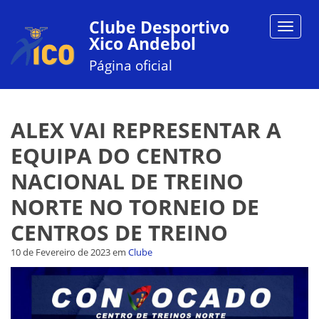
Clube Desportivo
Toggle
Xico Andebol
navigat
Página oficial
ALEX VAI REPRESENTAR A
EQUIPA DO CENTRO
NACIONAL DE TREINO
NORTE NO TORNEIO DE
CENTROS DE TREINO
10 de Fevereiro de 2023
em
Clube