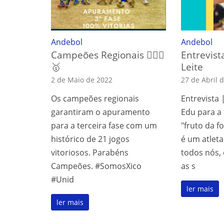
Andebol
Andebol
Campeões Regionais 🤾🏻‍♂️
Entrevis
🥇
Leite
2 de Maio de 2022
27 de Abril 
Os campeões regionais
Entrevista 
garantiram o apuramento
Edu para a 
para a terceira fase com um
"fruto da f
histórico de 21 jogos
é um atleta
vitoriosos. Parabéns
todos nós, 
Campeões. #SomosXico
as s
#Unid
ler mais
ler mais