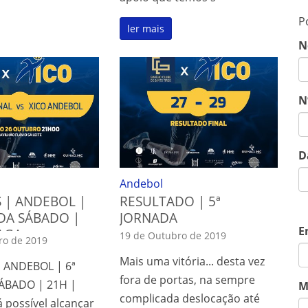
P
ler mais
N
N
D
Andebol
 | ANDEBOL |
RESULTADO | 5ª
DA SÁBADO |
JORNADA
E
AGA
19 de Outubro de 2019
ro de 2019
Mais uma vitória... desta vez
 ANDEBOL | 6ª
fora de portas, na sempre
ÁBADO | 21H |
M
complicada deslocação até
 possível alcançar