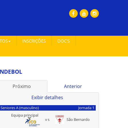
ETOS
INSCRIÇÕES
DOC'S
NDEBOL
Próximo
Anterior
Exibir detalhes
Seniores A (masculino)
Jornada 1
Equipa principal
vs
São Bernardo