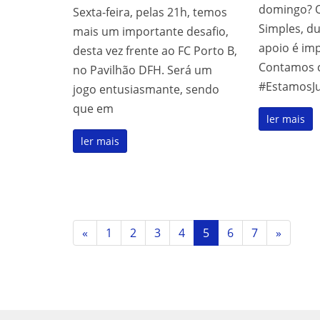
domingo? Q
Sexta-feira, pelas 21h, temos
Simples, du
mais um importante desafio,
apoio é im
desta vez frente ao FC Porto B,
Contamos c
no Pavilhão DFH. Será um
#EstamosJ
jogo entusiasmante, sendo
que em
ler mais
ler mais
«
1
2
3
4
5
6
7
»