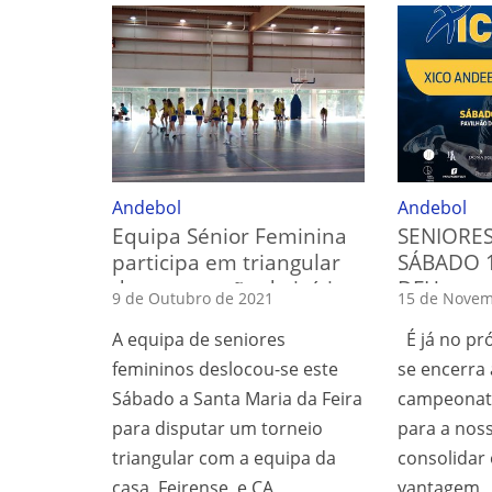
Andebol
Andebol
Equipa Sénior Feminina
SENIORES
participa em triangular
SÁBADO 
de preparação do início
DFH
9 de Outubro de 2021
15 de Novem
de época.
A equipa de seniores
É já no pr
femininos deslocou-se este
se encerra 
Sábado a Santa Maria da Feira
campeonat
para disputar um torneio
para a nos
triangular com a equipa da
consolidar 
casa, Feirense, e CA
vantagem