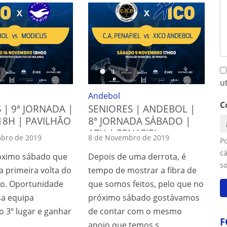
u
Andebol
C
 | 9ª JORNADA |
SENIORES | ANDEBOL |
18H | PAVILHÃO
8ª JORNADA SÁBADO |
17H | PENAFIEL
bro de 2019
8 de Novembro de 2019
P
cá
óximo sábado que
Depois de uma derrota, é
s
a primeira volta do
tempo de mostrar a fibra de
o. Oportunidade
que somos feitos, pelo que no
sa equipa
próximo sábado gostávamos
o 3º lugar e ganhar
de contar com o mesmo
F
apoio que temos s