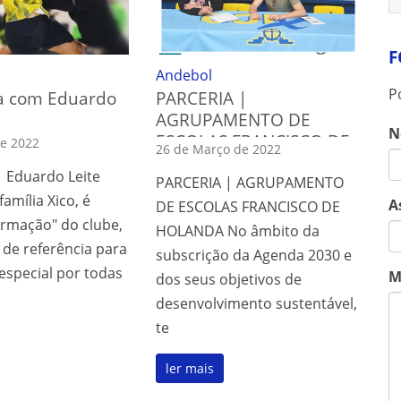
F
Andebol
P
ta com Eduardo
PARCERIA |
AGRUPAMENTO DE
N
ESCOLAS FRANCISCO DE
de 2022
26 de Março de 2022
HOLANDA
| Eduardo Leite
PARCERIA | AGRUPAMENTO
família Xico, é
A
DE ESCOLAS FRANCISCO DE
ormação" do clube,
HOLANDA No âmbito da
 de referência para
subscrição da Agenda 2030 e
especial por todas
M
dos seus objetivos de
desenvolvimento sustentável,
te
ler mais