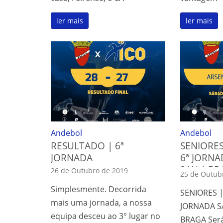
ler mais
ler mais
Andebol
Andebol
RESULTADO | 6ª
SENIORES
JORNADA
6ª JORNA
21H | BR
26 de Outubro de 2019
25 de Outub
Simplesmente. Decorrida
SENIORES |
mais uma jornada, a nossa
JORNADA S
equipa desceu ao 3° lugar no
BRAGA Será