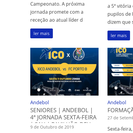
Campeonato. A próxima
a 5ª vitóri
jornada promete com a
pupilos de
receção ao atual líder d
dizem que 
ler mais
ler mais
Andebol
Andebol
SENIORES | ANDEBOL |
FORMAÇÃ
4ª JORNADA SEXTA-FEIRA
27 de Setem
| 21H | PAVILHÃO DFH
9 de Outubro de 2019
Sexta-feira