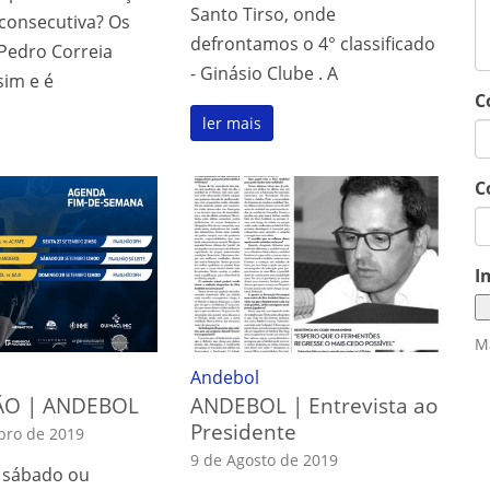
Santo Tirso, onde
a consecutiva? Os
defrontamos o 4° classificado
 Pedro Correia
- Ginásio Clube . A
sim e é
C
ler mais
C
I
M
Andebol
O | ANDEBOL
ANDEBOL | Entrevista ao
Presidente
bro de 2019
9 de Agosto de 2019
, sábado ou