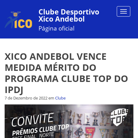
Clube Desportivo
Toggle
Xico Andebol
navigat
Página oficial
XICO ANDEBOL VENCE
MEDIDA MÉRITO DO
PROGRAMA CLUBE TOP DO
IPDJ
7 de Dezembro de 2022
em
Clube