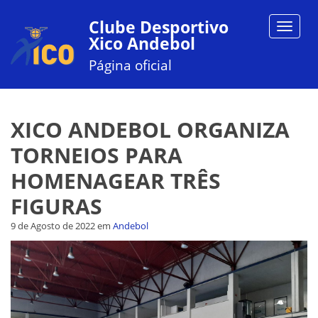
Clube Desportivo
Toggle
Xico Andebol
navigat
Página oficial
XICO ANDEBOL ORGANIZA
TORNEIOS PARA
HOMENAGEAR TRÊS
FIGURAS
9 de Agosto de 2022
em
Andebol