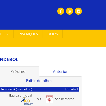
ETOS
INSCRIÇÕES
DOC'S
NDEBOL
Próximo
Anterior
Exibir detalhes
Seniores A (masculino)
Jornada 1
Equipa principal
vs
São Bernardo