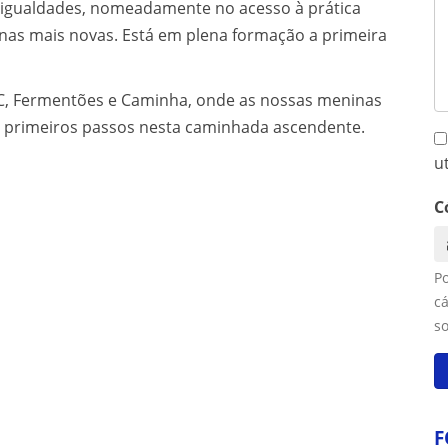
sigualdades, nomeadamente no acesso à prática
nas mais novas. Está em plena formação a primeira
C, Fermentões e Caminha, onde as nossas meninas
os primeiros passos nesta caminhada ascendente.
u
C
P
cá
s
F