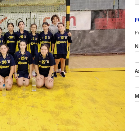
F
P
N
A
M