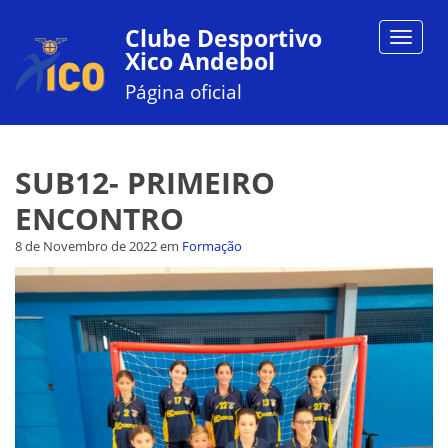
Clube Desportivo
Toggle
Xico Andebol
navigat
Página oficial
SUB12- PRIMEIRO
ENCONTRO
8 de Novembro de 2022
em
Formação