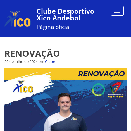
Clube Desportivo
Toggle
Xico Andebol
navigat
Página oficial
RENOVAÇÃO
29 de Julho de 2024
em
Clube