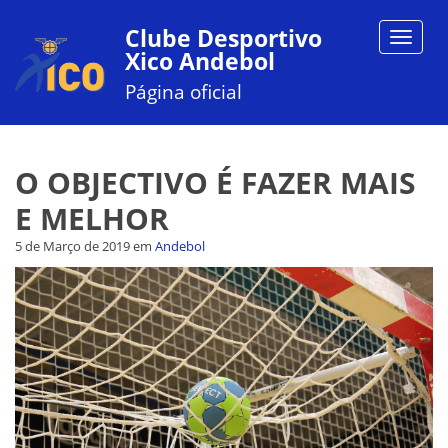
Clube Desportivo
Toggle
Xico Andebol
navigat
Página oficial
O OBJECTIVO É FAZER MAIS
E MELHOR
5 de Março de 2019
em
Andebol