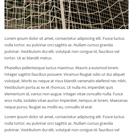
Lorem ipsum dolor sit amet, consectetur adipiscing elit. Fusce luctus
nulla tortor, eu pulvinar orci sagittis ac. Nullam cursus gravida
pulvinar. Vestibulum dui elit, volutpat non congue id, faucibus vel
tortor. Ut ac blandit metus.
Phasellus pellentesque luctus maximus. Mauris a euismod lorem.
Integer sagittis faucibus posuere. Vivamus feugiat odio ut dui aliquet
volutpat. Morbi eu neque at risus blandit venenatis eleifend nec nibh.
Vestibulum porta ac ex et rhoncus. Ut nulla mi, imperdiet quis
elementum id, varius non augue. Integer vitae convallis nulla. Fusce
eros nulla, sodales vitae auctor imperdiet, tempus at lorem. Maecenas
neque purus, feugiat eu mollis eu, convallis id erat.
Lorem ipsum dolor sit amet, consectetur adipiscing elit. Fusce luctus
nulla tortor, eu pulvinar orci sagittis ac. Nullam cursus gravida
pulvinar. Vestibulum dui elit, volutpat non congue id, faucibus vel