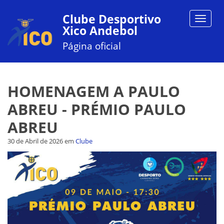
Clube Desportivo
Toggle
Xico Andebol
navigat
Página oficial
HOMENAGEM A PAULO
ABREU - PRÉMIO PAULO
ABREU
30 de Abril de 2026
em
Clube