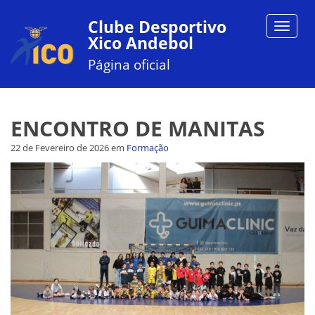
Clube Desportivo
Toggle
Xico Andebol
navigat
Página oficial
ENCONTRO DE MANITAS
22 de Fevereiro de 2026
em
Formação