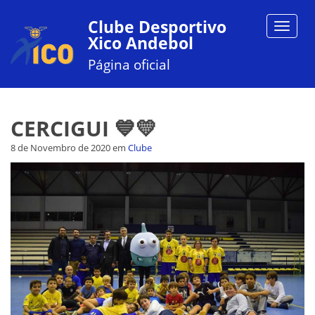
Clube Desportivo
Toggle
Xico Andebol
navigat
Página oficial
CERCIGUI 💙💛
8 de Novembro de 2020
em
Clube