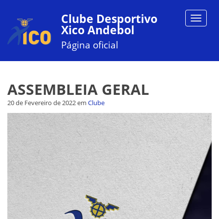
Clube Desportivo
Toggle
Xico Andebol
navigat
Página oficial
ASSEMBLEIA GERAL
20 de Fevereiro de 2022
em
Clube