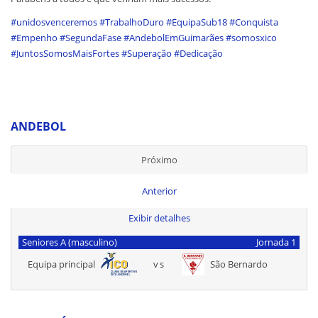
#unidosvenceremos
#TrabalhoDuro
#EquipaSub18
#Conquista
#Empenho
#SegundaFase
#AndebolEmGuimarães
#somosxico
#JuntosSomosMaisFortes
#Superação
#Dedicação
ANDEBOL
Próximo
Anterior
Exibir detalhes
Seniores A (masculino)
Jornada 1
Equipa principal
vs
São Bernardo