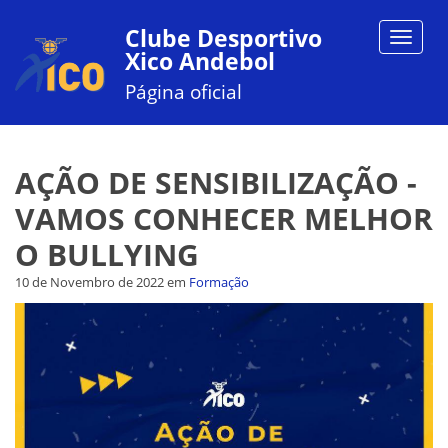
Clube Desportivo
Toggle
Xico Andebol
navigat
Página oficial
AÇÃO DE SENSIBILIZAÇÃO -
VAMOS CONHECER MELHOR
O BULLYING
10 de Novembro de 2022
em
Formação