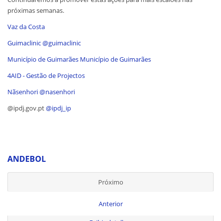
próximas semanas.
Vaz da Costa
Guimaclinic
@guimaclinic
Município de Guimarães
Município de Guimarães
4AID - Gestão de Projectos
Nãsenhori
@nasenhori
@ipdj.gov.pt
@ipdj_ip
ANDEBOL
Próximo
Anterior