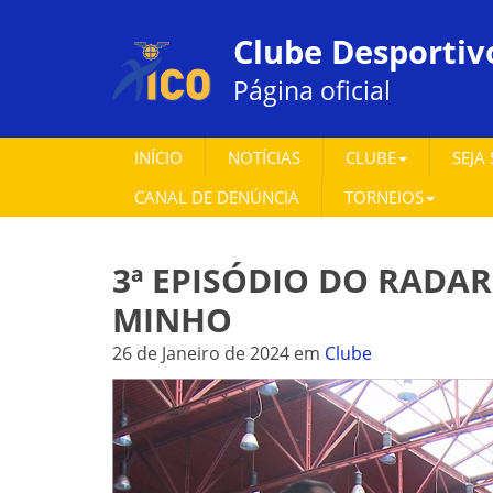
Clube Desportiv
Página oficial
INÍCIO
NOTÍCIAS
CLUBE
SEJA
CANAL DE DENÚNCIA
TORNEIOS
3ª EPISÓDIO DO RADAR
MINHO
26 de Janeiro de 2024
em
Clube