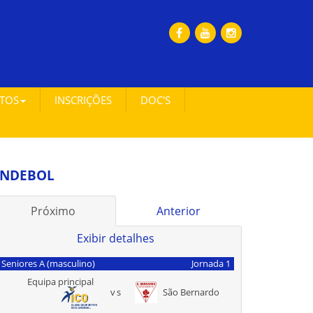
ETOS
INSCRIÇÕES
DOC'S
NDEBOL
Próximo
Anterior
Exibir detalhes
Seniores A (masculino)
Jornada 1
Equipa principal
vs
São Bernardo