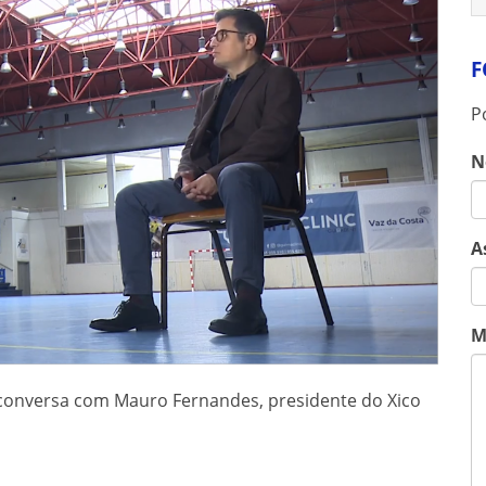
F
P
N
A
M
 conversa com Mauro Fernandes, presidente do Xico