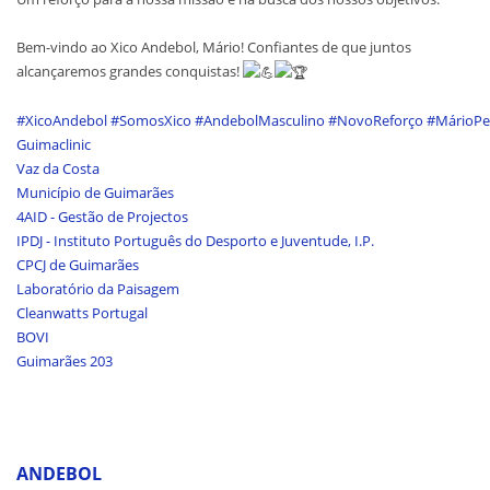
Bem-vindo ao Xico Andebol, Mário! Confiantes de que juntos
alcançaremos grandes conquistas!
#XicoAndebol
#SomosXico
#AndebolMasculino
#NovoReforço
#MárioPe
Guimaclinic
Vaz da Costa
Município de Guimarães
4AID - Gestão de Projectos
IPDJ - Instituto Português do Desporto e Juventude, I.P.
CPCJ de Guimarães
Laboratório da Paisagem
Cleanwatts Portugal
BOVI
Guimarães 203
ANDEBOL