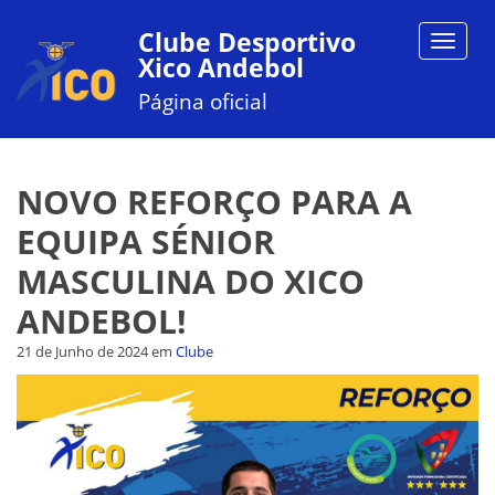
Clube Desportivo
Toggle
Xico Andebol
navigat
Página oficial
NOVO REFORÇO PARA A
EQUIPA SÉNIOR
MASCULINA DO XICO
ANDEBOL!
21 de Junho de 2024
em
Clube